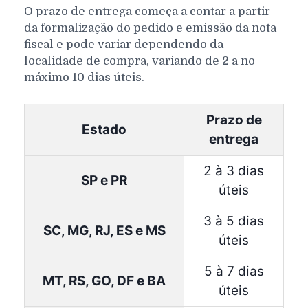
O prazo de entrega começa a contar a partir
da formalização do pedido e emissão da nota
fiscal e pode variar dependendo da
localidade de compra, variando de 2 a no
máximo 10 dias úteis.
Prazo de
Estado
entrega
2 à 3 dias
SP e PR
úteis
3 à 5 dias
SC, MG, RJ, ES e MS
úteis
5 à 7 dias
MT, RS, GO, DF e BA
úteis