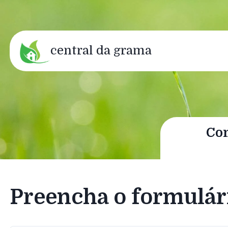
central da grama
Com
Preencha o formulár