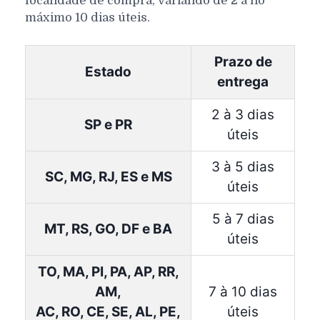
localidade de compra, variando de 2 a no
máximo 10 dias úteis.
Prazo de
Estado
entrega
2 à 3 dias
SP e PR
úteis
3 à 5 dias
SC, MG, RJ, ES e MS
úteis
5 à 7 dias
MT, RS, GO, DF e BA
úteis
TO, MA, PI, PA, AP, RR,
AM,
7 à 10 dias
AC, RO, CE, SE, AL, PE,
úteis