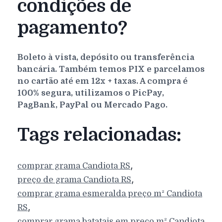
condições de
pagamento?
Boleto à vista, depósito ou transferência
bancária. Também temos PIX e parcelamos
no cartão até em 12x + taxas. A compra é
100% segura, utilizamos o PicPay,
PagBank, PayPal ou Mercado Pago.
Tags relacionadas:
,
comprar grama
Candiota
RS
,
preço de grama
Candiota
RS
comprar grama esmeralda preço m²
Candiota
,
RS
comprar grama batatais em preço m²
Candiota