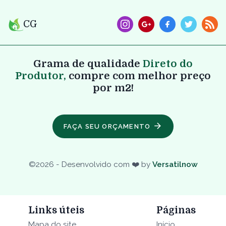
CG
Grama de qualidade
Direto do
Produtor,
compre com melhor preço
por m2!
FAÇA SEU ORÇAMENTO
©
2026
- Desenvolvido com ❤️ by
Versatilnow
Links úteis
Páginas
Mapa do site
Início