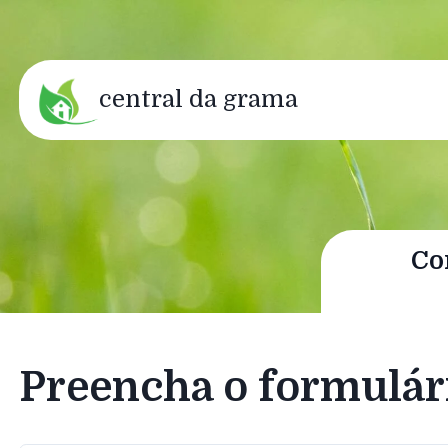
central da grama
Co
Preencha o formulár