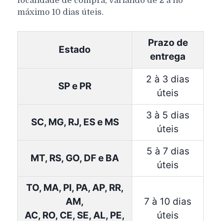
localidade de compra, variando de 2 a no
máximo 10 dias úteis.
Prazo de
Estado
entrega
2 à 3 dias
SP e PR
úteis
3 à 5 dias
SC, MG, RJ, ES e MS
úteis
5 à 7 dias
MT, RS, GO, DF e BA
úteis
TO, MA, PI, PA, AP, RR,
AM,
7 à 10 dias
AC, RO, CE, SE, AL, PE,
úteis