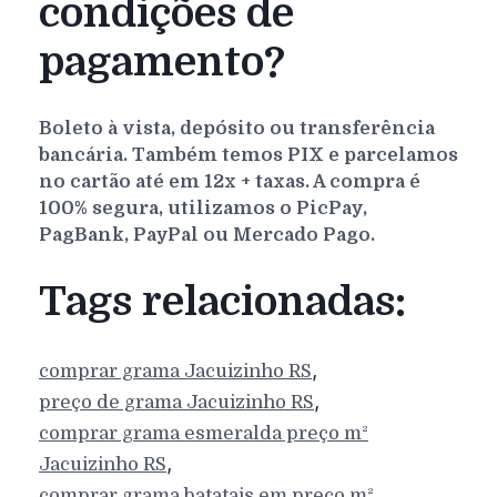
condições de
pagamento?
Boleto à vista, depósito ou transferência
bancária. Também temos PIX e parcelamos
no cartão até em 12x + taxas. A compra é
100% segura, utilizamos o PicPay,
PagBank, PayPal ou Mercado Pago.
Tags relacionadas:
,
comprar grama
Jacuizinho
RS
,
preço de grama
Jacuizinho
RS
comprar grama esmeralda preço m²
,
Jacuizinho
RS
comprar grama batatais em preço m²