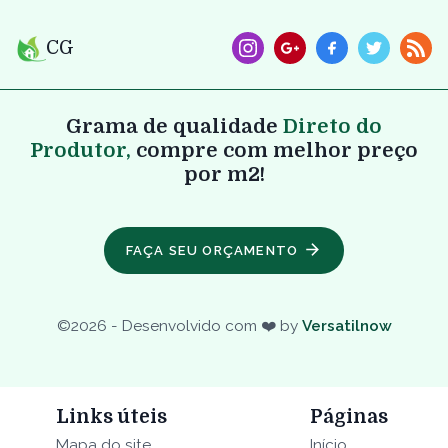
CG
Grama de qualidade
Direto do
Produtor,
compre com melhor preço
por m2!
FAÇA SEU ORÇAMENTO
©
2026
- Desenvolvido com ❤️ by
Versatilnow
Links úteis
Páginas
Mapa do site
Início