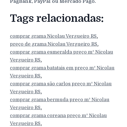
PagBank, PayPal ou Mercado Pago.
Tags relacionadas:
,
comprar grama
Nicolau Vergueiro
RS
,
preço de grama
Nicolau Vergueiro
RS
comprar grama esmeralda preço m²
Nicolau
,
Vergueiro
RS
comprar grama batatais em preço m²
Nicolau
,
Vergueiro
RS
comprar grama são carlos preço m²
Nicolau
,
Vergueiro
RS
comprar grama bermuda preço m²
Nicolau
,
Vergueiro
RS
comprar grama coreana preço m²
Nicolau
,
Vergueiro
RS