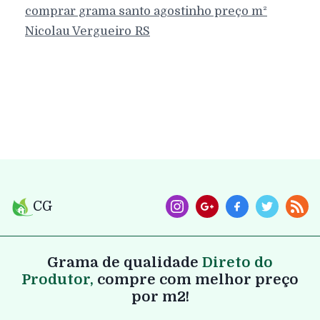
comprar grama santo agostinho preço m²
Nicolau Vergueiro
RS
CG
Grama de qualidade
Direto do
Produtor,
compre com melhor preço
por m2!