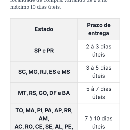
localidade de compra, variando de 2 a no
máximo 10 dias úteis.
Prazo de
Estado
entrega
2 à 3 dias
SP e PR
úteis
3 à 5 dias
SC, MG, RJ, ES e MS
úteis
5 à 7 dias
MT, RS, GO, DF e BA
úteis
TO, MA, PI, PA, AP, RR,
AM,
7 à 10 dias
AC, RO, CE, SE, AL, PE,
úteis