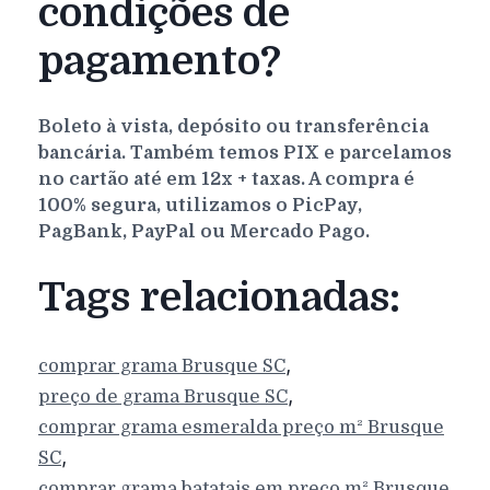
condições de
pagamento?
Boleto à vista, depósito ou transferência
bancária. Também temos PIX e parcelamos
no cartão até em 12x + taxas. A compra é
100% segura, utilizamos o PicPay,
PagBank, PayPal ou Mercado Pago.
Tags relacionadas:
,
comprar grama
Brusque
SC
,
preço de grama
Brusque
SC
comprar grama esmeralda preço m²
Brusque
,
SC
comprar grama batatais em preço m²
Brusque