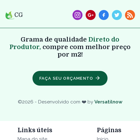
CG
Grama de qualidade
Direto do
Produtor,
compre com melhor preço
por m2!
FAÇA SEU ORÇAMENTO
©
2026
- Desenvolvido com ❤️ by
Versatilnow
Links úteis
Páginas
Mapa do site
Início