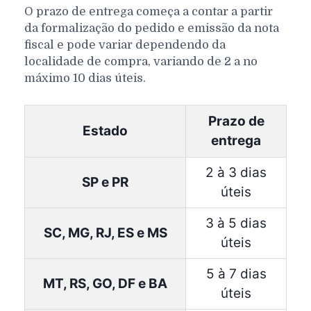
O prazo de entrega começa a contar a partir
da formalização do pedido e emissão da nota
fiscal e pode variar dependendo da
localidade de compra, variando de 2 a no
máximo 10 dias úteis.
Prazo de
Estado
entrega
2 à 3 dias
SP e PR
úteis
3 à 5 dias
SC, MG, RJ, ES e MS
úteis
5 à 7 dias
MT, RS, GO, DF e BA
úteis