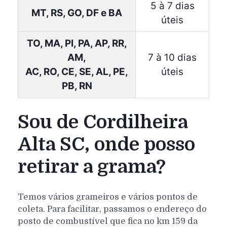
5 à 7 dias
MT, RS, GO, DF e BA
úteis
TO, MA, PI, PA, AP, RR,
AM,
7 à 10 dias
AC, RO, CE, SE, AL, PE,
úteis
PB, RN
Sou de Cordilheira
Alta SC, onde posso
retirar a grama?
Temos vários grameiros e vários pontos de
coleta. Para facilitar, passamos o endereço do
posto de combustível que fica no km 159 da