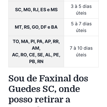
3 à 5 dias
SC, MG, RJ, ES e MS
úteis
5 à 7 dias
MT, RS, GO, DF e BA
úteis
TO, MA, PI, PA, AP, RR,
AM,
7 à 10 dias
AC, RO, CE, SE, AL, PE,
úteis
PB, RN
Sou de Faxinal dos
Guedes SC, onde
posso retirar a