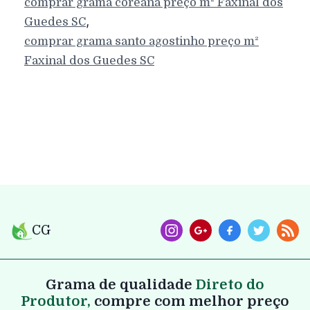
comprar grama coreana preço m²
Faxinal dos
,
Guedes
SC
comprar grama santo agostinho preço m²
Faxinal dos Guedes
SC
CG
Grama de qualidade
Direto do
Produtor,
compre com melhor preço