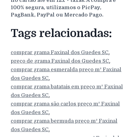
no cartão até em 12x + taxas. A compra é
100% segura, utilizamos o PicPay,
PagBank, PayPal ou Mercado Pago.
Tags relacionadas:
,
comprar grama
Faxinal dos Guedes
SC
,
preço de grama
Faxinal dos Guedes
SC
comprar grama esmeralda preço m²
Faxinal
,
dos Guedes
SC
comprar grama batatais em preço m²
Faxinal
,
dos Guedes
SC
comprar grama são carlos preço m²
Faxinal
,
dos Guedes
SC
comprar grama bermuda preço m²
Faxinal
,
dos Guedes
SC