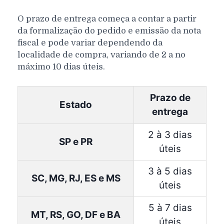
O prazo de entrega começa a contar a partir
da formalização do pedido e emissão da nota
fiscal e pode variar dependendo da
localidade de compra, variando de 2 a no
máximo 10 dias úteis.
Prazo de
Estado
entrega
2 à 3 dias
SP e PR
úteis
3 à 5 dias
SC, MG, RJ, ES e MS
úteis
5 à 7 dias
MT, RS, GO, DF e BA
úteis