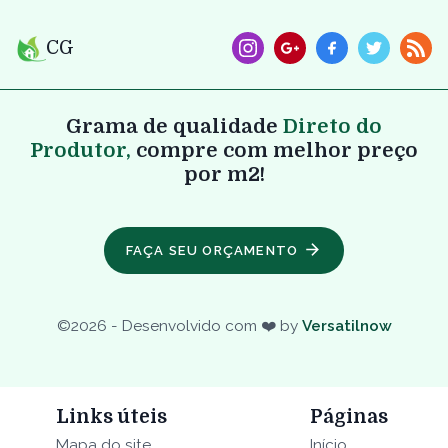
CG
Grama de qualidade
Direto do
Produtor,
compre com melhor preço
por m2!
FAÇA SEU ORÇAMENTO
©
2026
- Desenvolvido com ❤️ by
Versatilnow
Links úteis
Páginas
Mapa do site
Início