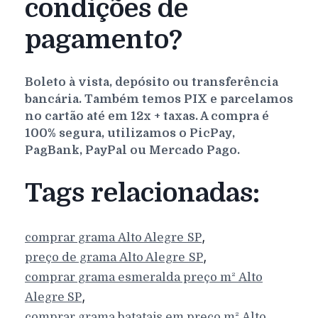
condições de
pagamento?
Boleto à vista, depósito ou transferência
bancária. Também temos PIX e parcelamos
no cartão até em 12x + taxas. A compra é
100% segura, utilizamos o PicPay,
PagBank, PayPal ou Mercado Pago.
Tags relacionadas:
,
comprar grama
Alto Alegre
SP
,
preço de grama
Alto Alegre
SP
comprar grama esmeralda preço m²
Alto
,
Alegre
SP
comprar grama batatais em preço m²
Alto