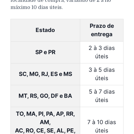
localidade de compra, variando de 2 a no
máximo 10 dias úteis.
Prazo de
Estado
entrega
2 à 3 dias
SP e PR
úteis
3 à 5 dias
SC, MG, RJ, ES e MS
úteis
5 à 7 dias
MT, RS, GO, DF e BA
úteis
TO, MA, PI, PA, AP, RR,
AM,
7 à 10 dias
AC, RO, CE, SE, AL, PE,
úteis