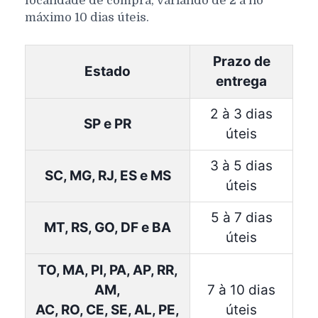
localidade de compra, variando de 2 a no
máximo 10 dias úteis.
Prazo de
Estado
entrega
2 à 3 dias
SP e PR
úteis
3 à 5 dias
SC, MG, RJ, ES e MS
úteis
5 à 7 dias
MT, RS, GO, DF e BA
úteis
TO, MA, PI, PA, AP, RR,
AM,
7 à 10 dias
AC, RO, CE, SE, AL, PE,
úteis