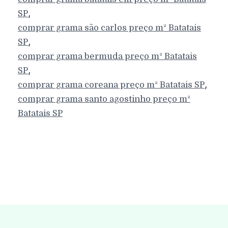
,
SP
comprar grama são carlos preço m²
Batatais
,
SP
comprar grama bermuda preço m²
Batatais
,
SP
,
comprar grama coreana preço m²
Batatais
SP
comprar grama santo agostinho preço m²
Batatais
SP