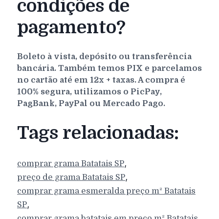
condições de
pagamento?
Boleto à vista, depósito ou transferência
bancária. Também temos PIX e parcelamos
no cartão até em 12x + taxas. A compra é
100% segura, utilizamos o PicPay,
PagBank, PayPal ou Mercado Pago.
Tags relacionadas:
,
comprar grama
Batatais
SP
,
preço de grama
Batatais
SP
comprar grama esmeralda preço m²
Batatais
,
SP
comprar grama batatais em preço m²
Batatais