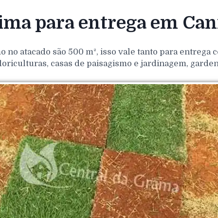
ma para entrega em Cani
o no atacado são 500 m², isso vale tanto para entrega
loriculturas, casas de paisagismo e jardinagem, gar