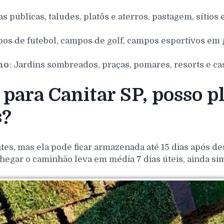
as públicas, taludes, platôs e aterros, pastagem, sítios 
pos de futebol, campos de golf, campos esportivos em g
nho
: Jardins sombreados, praças, pomares, resorts e ca
para Canitar SP, posso p
s?
es, mas ela pode ficar armazenada até 15 dias após de
hegar o caminhão leva em média 7 dias úteis, ainda si