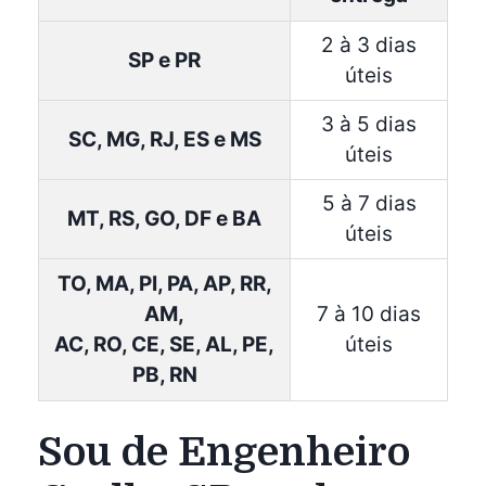
2 à 3 dias
SP e PR
úteis
3 à 5 dias
SC, MG, RJ, ES e MS
úteis
5 à 7 dias
MT, RS, GO, DF e BA
úteis
TO, MA, PI, PA, AP, RR,
AM,
7 à 10 dias
AC, RO, CE, SE, AL, PE,
úteis
PB, RN
Sou de Engenheiro