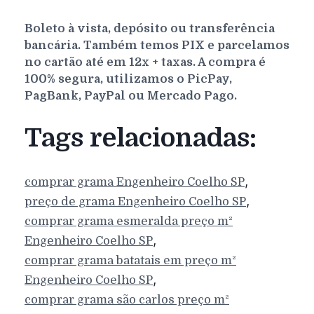
Boleto à vista, depósito ou transferência
bancária. Também temos PIX e parcelamos
no cartão até em 12x + taxas. A compra é
100% segura, utilizamos o PicPay,
PagBank, PayPal ou Mercado Pago.
Tags relacionadas:
,
comprar grama
Engenheiro Coelho
SP
,
preço de grama
Engenheiro Coelho
SP
comprar grama esmeralda preço m²
,
Engenheiro Coelho
SP
comprar grama batatais em preço m²
,
Engenheiro Coelho
SP
comprar grama são carlos preço m²