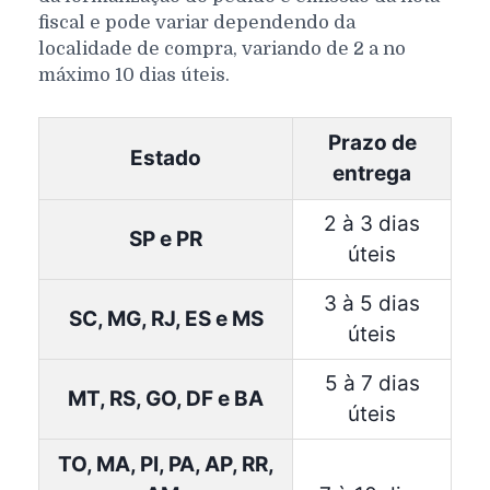
fiscal e pode variar dependendo da
localidade de compra, variando de 2 a no
máximo 10 dias úteis.
Prazo de
Estado
entrega
2 à 3 dias
SP e PR
úteis
3 à 5 dias
SC, MG, RJ, ES e MS
úteis
5 à 7 dias
MT, RS, GO, DF e BA
úteis
TO, MA, PI, PA, AP, RR,