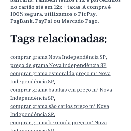
bancária. Também temos PIX e parcelamos
no cartão até em 12x + taxas. A compra é
100% segura, utilizamos o PicPay,
PagBank, PayPal ou Mercado Pago.
Tags relacionadas:
,
comprar grama
Nova Independência
SP
,
preço de grama
Nova Independência
SP
comprar grama esmeralda preço m²
Nova
,
Independência
SP
comprar grama batatais em preço m²
Nova
,
Independência
SP
comprar grama são carlos preço m²
Nova
,
Independência
SP
comprar grama bermuda preço m²
Nova
,
Independência
SP