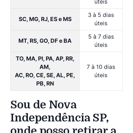
úteis
3 à 5 dias
SC, MG, RJ, ES e MS
úteis
5 à 7 dias
MT, RS, GO, DF e BA
úteis
TO, MA, PI, PA, AP, RR,
AM,
7 à 10 dias
AC, RO, CE, SE, AL, PE,
úteis
PB, RN
Sou de Nova
Independência SP,
onde posso retirar a