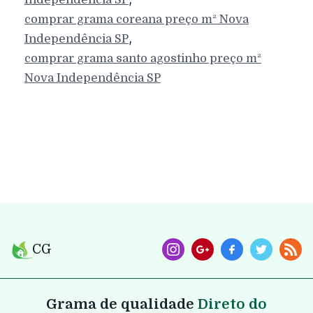
comprar grama coreana preço m²
Nova
,
Independência
SP
comprar grama santo agostinho preço m²
Nova Independência
SP
CG
Grama de qualidade
Direto do