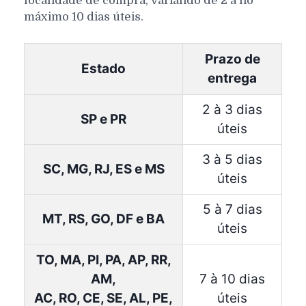
localidade de compra, variando de 2 a no
máximo 10 dias úteis.
Prazo de
Estado
entrega
2 à 3 dias
SP e PR
úteis
3 à 5 dias
SC, MG, RJ, ES e MS
úteis
5 à 7 dias
MT, RS, GO, DF e BA
úteis
TO, MA, PI, PA, AP, RR,
AM,
7 à 10 dias
AC, RO, CE, SE, AL, PE,
úteis