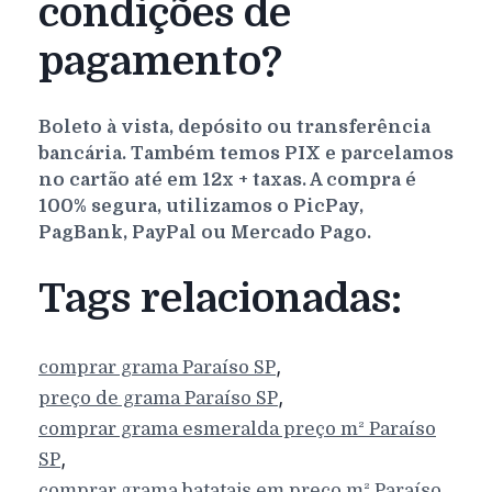
condições de
pagamento?
Boleto à vista, depósito ou transferência
bancária. Também temos PIX e parcelamos
no cartão até em 12x + taxas. A compra é
100% segura, utilizamos o PicPay,
PagBank, PayPal ou Mercado Pago.
Tags relacionadas:
,
comprar grama
Paraíso
SP
,
preço de grama
Paraíso
SP
comprar grama esmeralda preço m²
Paraíso
,
SP
comprar grama batatais em preço m²
Paraíso