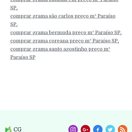
,
SP
comprar grama são carlos preço m²
Paraíso
,
SP
,
comprar grama bermuda preço m²
Paraíso
SP
,
comprar grama coreana preço m²
Paraíso
SP
comprar grama santo agostinho preço m²
Paraíso
SP
CG