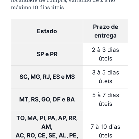
localidade de compra, variando de 2 a no
máximo 10 dias úteis.
Prazo de
Estado
entrega
2 à 3 dias
SP e PR
úteis
3 à 5 dias
SC, MG, RJ, ES e MS
úteis
5 à 7 dias
MT, RS, GO, DF e BA
úteis
TO, MA, PI, PA, AP, RR,
AM,
7 à 10 dias
AC, RO, CE, SE, AL, PE,
úteis