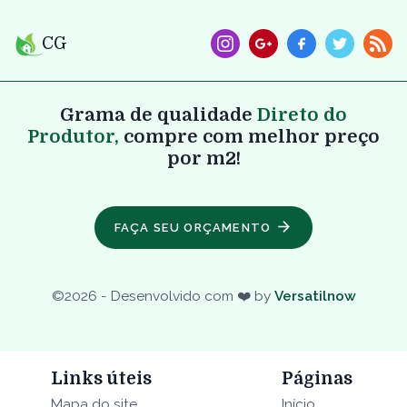
CG
Grama de qualidade
Direto do
Produtor,
compre com melhor preço
por m2!
FAÇA SEU ORÇAMENTO
©
2026
- Desenvolvido com ❤️ by
Versatilnow
Links úteis
Páginas
Mapa do site
Início